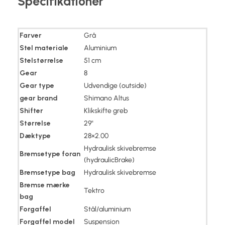
Specifikationer
Farver
Grå
Stel materiale
Aluminium
Stelstørrelse
51 cm
Gear
8
Gear type
Udvendige (outside)
gear brand
Shimano Altus
Shifter
Klikskifte greb
Størrelse
29"
Dæktype
28×2.00
Hydraulisk skivebremse
Bremsetype foran
(hydraulicBrake)
Bremsetype bag
Hydraulisk skivebremse
Bremse mærke
Tektro
bag
Forgaffel
Stål/aluminium
Forgaffel model
Suspension