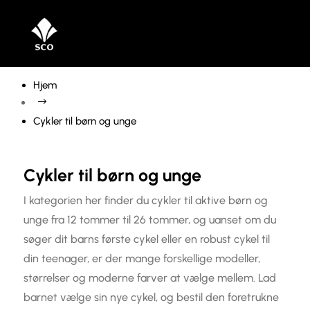
Hjem
$
Cykler til børn og unge
Cykler til børn og unge
Alle Cykler
I kategorien her finder du cykler til aktive børn og
unge fra 12 tommer til 26 tommer, og uanset om du
Manualer
søger dit barns første cykel eller en robust cykel til
Damecykler
Alle
din teenager, er der mange forskellige modeller,
størrelser og moderne farver at vælge mellem. Lad
Find dit stelnummer
Tidslinje
Special cykel
Herrecykler
Alle
barnet vælge sin nye cykel, og bestil den foretrukne