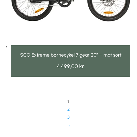
SCO Extreme børnecykel 7 gear 20″ – mat sort
4.499,00
kr.
1
2
3
→