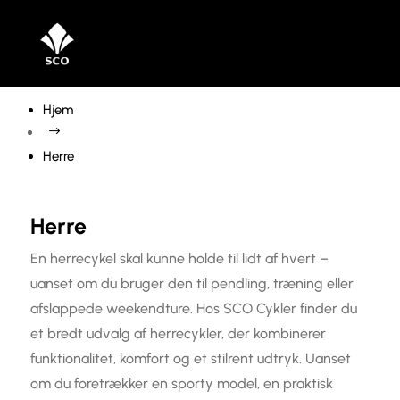
Hjem
$
Herre
Herre
Alle Cykler
En herrecykel skal kunne holde til lidt af hvert –
uanset om du bruger den til pendling, træning eller
Manualer
afslappede weekendture. Hos SCO Cykler finder du
Damecykler
Alle
et bredt udvalg af herrecykler, der kombinerer
funktionalitet, komfort og et stilrent udtryk. Uanset
Find dit stelnummer
Tidslinje
Special cykel
Herrecykler
Alle
om du foretrækker en sporty model, en praktisk