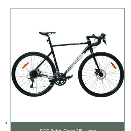
Mountainbike børn
Promovec
Shimano
SCO Rebel Cross 28″ – sort